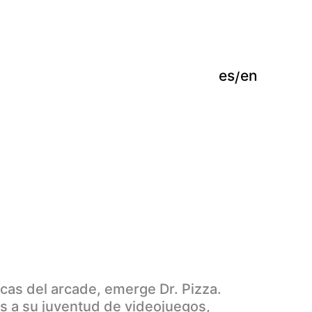
es
en
ocas del arcade, emerge Dr. Pizza.
 a su juventud de videojuegos,